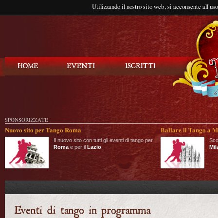
Utilizzando il nostro sito web, si acconsente all'us
Balla Tango
SPONSORIZZATE
Nuovo sito per Tango Roma
Ballare il Tango a M
Il nuovo sito con tutti gli eventi di tango per
Sco
Roma
e per il
Lazio
.
Mil