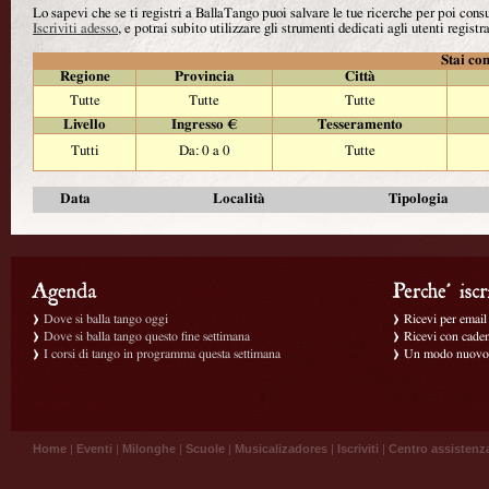
Lo sapevi che se ti registri a BallaTango puoi salvare le tue ricerche per poi con
Iscriviti adesso
, e potrai subito utilizzare gli strumenti dedicati agli utenti registra
Stai con
Regione
Provincia
Città
Tutte
Tutte
Tutte
Livello
Ingresso €
Tesseramento
Tutti
Da: 0 a 0
Tutte
Data
Località
Tipologia
Dove si balla tango oggi
Ricevi per email g
Dove si balla tango questo fine settimana
Ricevi con caden
I corsi di tango in programma questa settimana
Un modo nuovo p
Home
|
Eventi
|
Milonghe
|
Scuole
|
Musicalizadores
|
Iscriviti
|
Centro assistenz