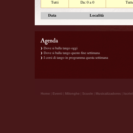
Tutti
Da: 0 a 0
Tutt
Data
Località
Dove si balla tango oggi
Dove si balla tango questo fine settimana
I corsi di tango in programma questa settimana
Home
|
Eventi
|
Milonghe
|
Scuole
|
Musicalizadores
|
Iscrivi