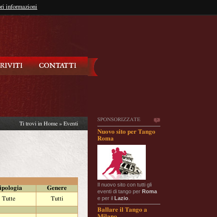
so?
ri informazioni
oppure
Iscriviti
SPONSORIZZATE
Ti trovi in
Home
»
Eventi
Nuovo sito per Tango
Roma
Il nuovo sito con tutti gli
ipologia
Genere
eventi di tango per
Roma
e per il
Lazio
.
Tutte
Tutti
Ballare il Tango a
Milano