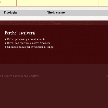
e
Tipologia
Titolo evento
Ricevi per email gli eventi inseriti
Ricevi con cadenza le nostre Newsletter
Un modo nuovo per avvicinarsi al Tango
ti
|
Centro assistenza
|
Contatti
® 