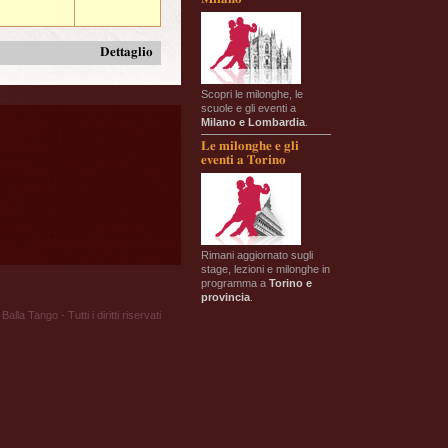
Dettaglio
Scopri le milonghe, le
scuole e gli eventi a
Milano e Lombardia
.
Le milonghe e gli
eventi a Torino
Rimani aggiornato sugli
stage, lezioni e milonghe in
programma a
Torino e
provincia
.
Balla Tango - Tutti i diritti riservati