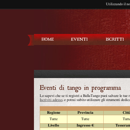
Utilizzando il n
Balla Tango
Lo sapevi che se ti registri a BallaTango puoi salvare le tue
Iscriviti adesso
, e potrai subito utilizzare gli strumenti dedica
Regione
Provincia
Citt
Tutte
Tutte
Tutt
Livello
Ingresso €
Tessera