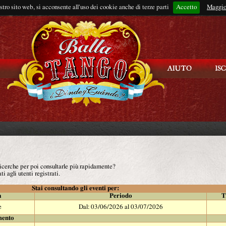
ostro sito web, si acconsente all'uso dei cookie anche di terze parti
Accetto
Rimani connes
Maggio
 ricerche per poi consultarle più rapidamente?
ti agli utenti registrati.
Stai consultando gli eventi per:
à
Periodo
T
e
Dal: 03/06/2026 al 03/07/2026
mento