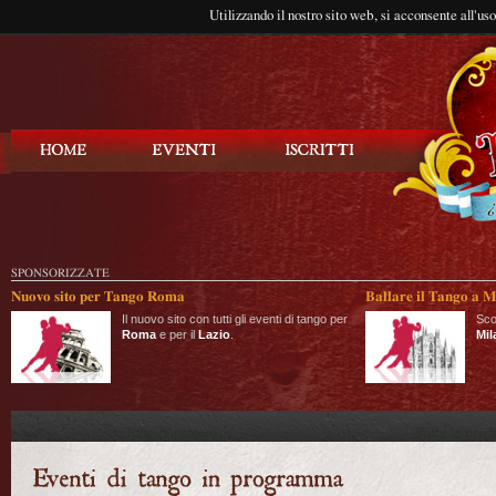
Utilizzando il nostro sito web, si acconsente all'us
Balla Tango
SPONSORIZZATE
Nuovo sito per Tango Roma
Ballare il Tango a M
Il nuovo sito con tutti gli eventi di tango per
Sco
Roma
e per il
Lazio
.
Mil