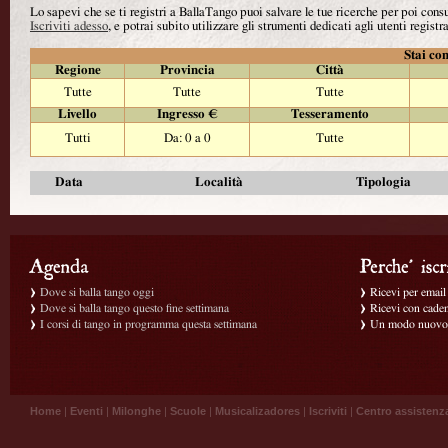
Lo sapevi che se ti registri a BallaTango puoi salvare le tue ricerche per poi con
Iscriviti adesso
, e potrai subito utilizzare gli strumenti dedicati agli utenti registra
Stai con
Regione
Provincia
Città
Tutte
Tutte
Tutte
Livello
Ingresso €
Tesseramento
Tutti
Da: 0 a 0
Tutte
Data
Località
Tipologia
Dove si balla tango oggi
Ricevi per email g
Dove si balla tango questo fine settimana
Ricevi con caden
I corsi di tango in programma questa settimana
Un modo nuovo p
Home
|
Eventi
|
Milonghe
|
Scuole
|
Musicalizadores
|
Iscriviti
|
Centro assistenz