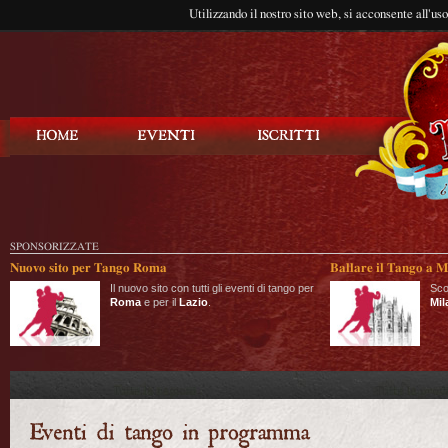
Utilizzando il nostro sito web, si acconsente all'us
Balla Tango
SPONSORIZZATE
Nuovo sito per Tango Roma
Ballare il Tango a M
Il nuovo sito con tutti gli eventi di tango per
Sco
Roma
e per il
Lazio
.
Mil