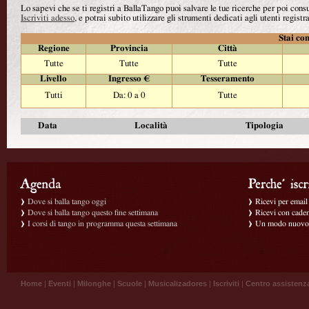
Lo sapevi che se ti registri a BallaTango puoi salvare le tue ricerche per poi con
Iscriviti adesso
, e potrai subito utilizzare gli strumenti dedicati agli utenti registra
Stai con
Regione
Provincia
Città
Tutte
Tutte
Tutte
Livello
Ingresso €
Tesseramento
Tutti
Da: 0 a 0
Tutte
Data
Località
Tipologia
Dove si balla tango oggi
Ricevi per email g
Dove si balla tango questo fine settimana
Ricevi con caden
I corsi di tango in programma questa settimana
Un modo nuovo p
Home
|
Eventi
|
Milonghe
|
Scuole
|
Musicalizadores
|
Iscriviti
|
Centro assistenz