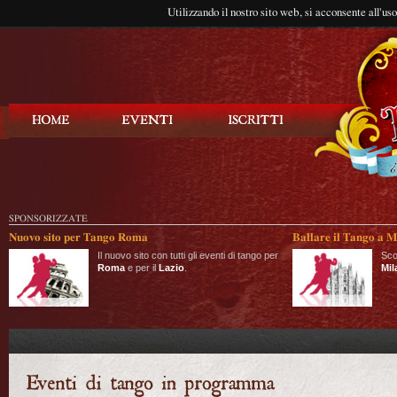
Utilizzando il nostro sito web, si acconsente all'us
Balla Tango
SPONSORIZZATE
Nuovo sito per Tango Roma
Ballare il Tango a M
Il nuovo sito con tutti gli eventi di tango per
Sco
Roma
e per il
Lazio
.
Mil