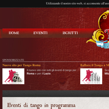
Utilizzando il nostro sito web, si acconsente all'us
Balla Tango
SPONSORIZZATE
Nuovo sito per Tango Roma
Ballare il Tango a M
Il nuovo sito con tutti gli eventi di tango per
Sco
Roma
e per il
Lazio
.
Mil