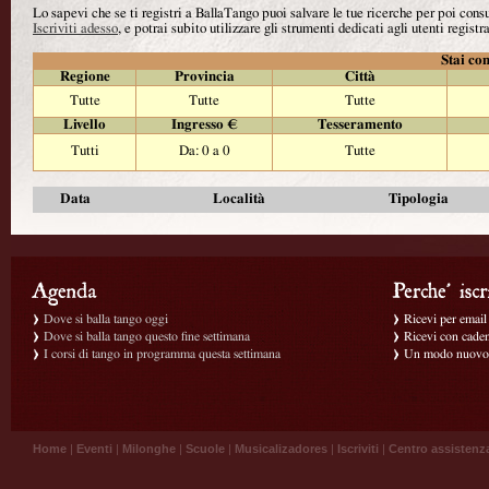
Lo sapevi che se ti registri a BallaTango puoi salvare le tue ricerche per poi con
Iscriviti adesso
, e potrai subito utilizzare gli strumenti dedicati agli utenti registra
Stai con
Regione
Provincia
Città
Tutte
Tutte
Tutte
Livello
Ingresso €
Tesseramento
Tutti
Da: 0 a 0
Tutte
Data
Località
Tipologia
Dove si balla tango oggi
Ricevi per email g
Dove si balla tango questo fine settimana
Ricevi con caden
I corsi di tango in programma questa settimana
Un modo nuovo p
Home
|
Eventi
|
Milonghe
|
Scuole
|
Musicalizadores
|
Iscriviti
|
Centro assistenz