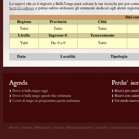
Lo sapevi che se ti registri a BallaTango puoi salvare le tue ricerche per poi con
Iscriviti adesso
, e potrai subito utilizzare gli strumenti dedicati agli utenti registra
Stai con
Regione
Provincia
Città
Tutte
Tutte
Tutte
Livello
Ingresso €
Tesseramento
Tutti
Da: 0 a 0
Tutte
Data
Località
Tipologia
Dove si balla tango oggi
Ricevi per email g
Dove si balla tango questo fine settimana
Ricevi con caden
I corsi di tango in programma questa settimana
Un modo nuovo p
Home
|
Eventi
|
Milonghe
|
Scuole
|
Musicalizadores
|
Iscriviti
|
Centro assistenz