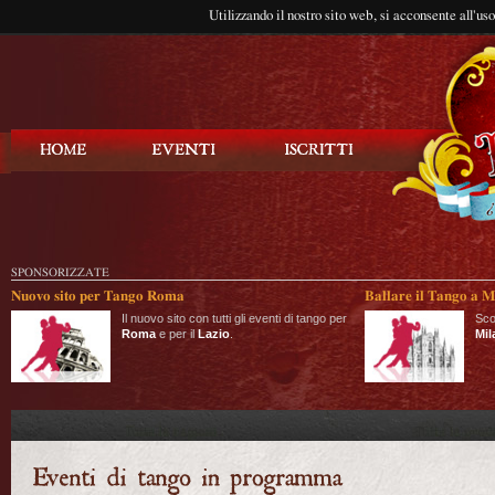
Utilizzando il nostro sito web, si acconsente all'us
Balla Tango
SPONSORIZZATE
Nuovo sito per Tango Roma
Ballare il Tango a M
Il nuovo sito con tutti gli eventi di tango per
Sco
Roma
e per il
Lazio
.
Mil