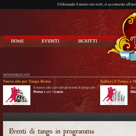
Utilizzando il nostro sito web, si acconsente all'us
Balla Tango
SPONSORIZZATE
Nuovo sito per Tango Roma
Ballare il Tango a M
Il nuovo sito con tutti gli eventi di tango per
Sco
Roma
e per il
Lazio
.
Mil