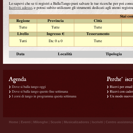
Lo sapevi che se ti registri a BallaTango puoi salvare le tue ricerche per poi con
Iscriviti adesso
, e potrai subito utilizzare gli strumenti dedicati agli utenti registra
Stai con
Regione
Provincia
Città
Tutte
Tutte
Tutte
Livello
Ingresso €
Tesseramento
Tutti
Da: 0 a 0
Tutte
Data
Località
Tipologia
Dove si balla tango oggi
Ricevi per email g
Dove si balla tango questo fine settimana
Ricevi con caden
I corsi di tango in programma questa settimana
Un modo nuovo p
Home
|
Eventi
|
Milonghe
|
Scuole
|
Musicalizadores
|
Iscriviti
|
Centro assistenz