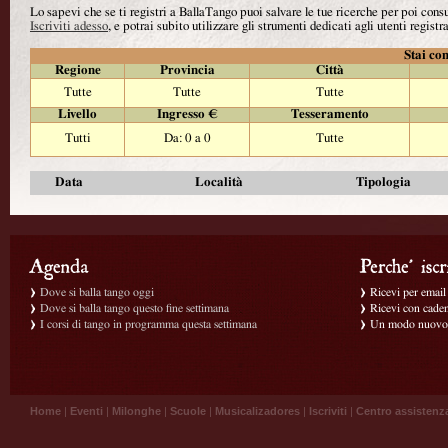
Lo sapevi che se ti registri a BallaTango puoi salvare le tue ricerche per poi con
Iscriviti adesso
, e potrai subito utilizzare gli strumenti dedicati agli utenti registra
Stai con
Regione
Provincia
Città
Tutte
Tutte
Tutte
Livello
Ingresso €
Tesseramento
Tutti
Da: 0 a 0
Tutte
Data
Località
Tipologia
Dove si balla tango oggi
Ricevi per email g
Dove si balla tango questo fine settimana
Ricevi con caden
I corsi di tango in programma questa settimana
Un modo nuovo p
Home
|
Eventi
|
Milonghe
|
Scuole
|
Musicalizadores
|
Iscriviti
|
Centro assistenz