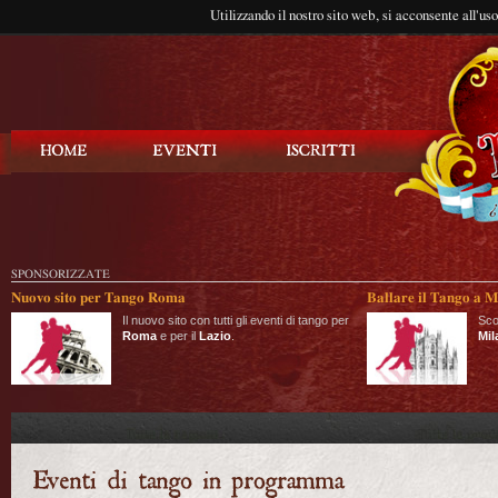
Utilizzando il nostro sito web, si acconsente all'us
Balla Tango
SPONSORIZZATE
Nuovo sito per Tango Roma
Ballare il Tango a M
Il nuovo sito con tutti gli eventi di tango per
Sco
Roma
e per il
Lazio
.
Mil