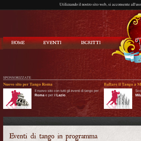
Utilizzando il nostro sito web, si acconsente all'us
Balla Tango
SPONSORIZZATE
Nuovo sito per Tango Roma
Ballare il Tango a M
Il nuovo sito con tutti gli eventi di tango per
Sco
Roma
e per il
Lazio
.
Mil