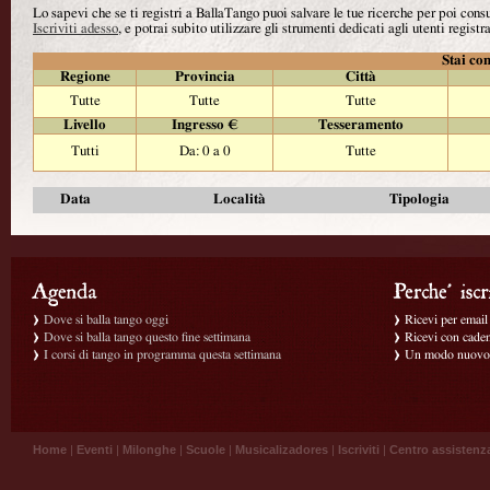
Lo sapevi che se ti registri a BallaTango puoi salvare le tue ricerche per poi con
Iscriviti adesso
, e potrai subito utilizzare gli strumenti dedicati agli utenti registra
Stai con
Regione
Provincia
Città
Tutte
Tutte
Tutte
Livello
Ingresso €
Tesseramento
Tutti
Da: 0 a 0
Tutte
Data
Località
Tipologia
Dove si balla tango oggi
Ricevi per email g
Dove si balla tango questo fine settimana
Ricevi con caden
I corsi di tango in programma questa settimana
Un modo nuovo p
Home
|
Eventi
|
Milonghe
|
Scuole
|
Musicalizadores
|
Iscriviti
|
Centro assistenz