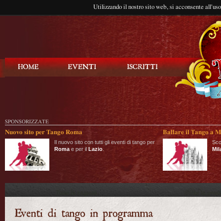
Utilizzando il nostro sito web, si acconsente all'us
Balla Tango
SPONSORIZZATE
Nuovo sito per Tango Roma
Ballare il Tango a M
Il nuovo sito con tutti gli eventi di tango per
Sco
Roma
e per il
Lazio
.
Mil