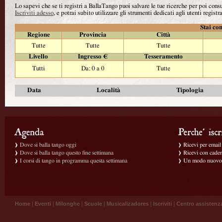
Lo sapevi che se ti registri a BallaTango puoi salvare le tue ricerche per poi con
Iscriviti adesso
, e potrai subito utilizzare gli strumenti dedicati agli utenti registra
Stai con
Regione
Provincia
Città
Tutte
Tutte
Tutte
Livello
Ingresso €
Tesseramento
Tutti
Da: 0 a 0
Tutte
Data
Località
Tipologia
Dove si balla tango oggi
Ricevi per email g
Dove si balla tango questo fine settimana
Ricevi con caden
I corsi di tango in programma questa settimana
Un modo nuovo p
Home
|
Eventi
|
Milonghe
|
Scuole
|
Musicalizadores
|
Iscriviti
|
Centro assistenz