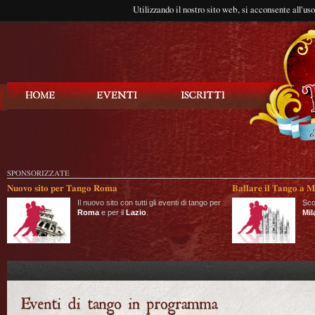
Utilizzando il nostro sito web, si acconsente all'us
Balla Tango
SPONSORIZZATE
Nuovo sito per Tango Roma
Ballare il Tango a M
Il nuovo sito con tutti gli eventi di tango per
Sco
Roma
e per il
Lazio
.
Mil