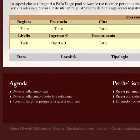
Lo sapevi che se ti registri a BallaTango puoi salvare le tue ricerche per poi con
Iscriviti adesso
, e potrai subito utilizzare gli strumenti dedicati agli utenti registra
Stai con
Regione
Provincia
Città
Tutte
Tutte
Tutte
Livello
Ingresso €
Tesseramento
Tutti
Da: 0 a 0
Tutte
Data
Località
Tipologia
Dove si balla tango oggi
Ricevi per email g
Dove si balla tango questo fine settimana
Ricevi con caden
I corsi di tango in programma questa settimana
Un modo nuovo p
Home
|
Eventi
|
Milonghe
|
Scuole
|
Musicalizadores
|
Iscriviti
|
Centro assistenz