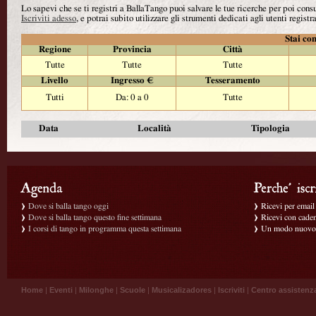
Lo sapevi che se ti registri a BallaTango puoi salvare le tue ricerche per poi con
Iscriviti adesso
, e potrai subito utilizzare gli strumenti dedicati agli utenti registra
Stai con
Regione
Provincia
Città
Tutte
Tutte
Tutte
Livello
Ingresso €
Tesseramento
Tutti
Da: 0 a 0
Tutte
Data
Località
Tipologia
Dove si balla tango oggi
Ricevi per email g
Dove si balla tango questo fine settimana
Ricevi con caden
I corsi di tango in programma questa settimana
Un modo nuovo p
Home
|
Eventi
|
Milonghe
|
Scuole
|
Musicalizadores
|
Iscriviti
|
Centro assistenz