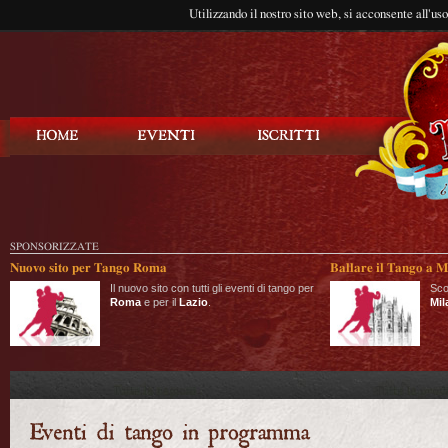
Utilizzando il nostro sito web, si acconsente all'us
Balla Tango
SPONSORIZZATE
Nuovo sito per Tango Roma
Ballare il Tango a M
Il nuovo sito con tutti gli eventi di tango per
Sco
Roma
e per il
Lazio
.
Mil