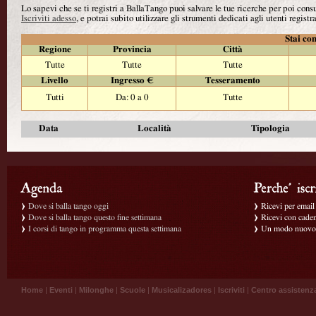
Lo sapevi che se ti registri a BallaTango puoi salvare le tue ricerche per poi con
Iscriviti adesso
, e potrai subito utilizzare gli strumenti dedicati agli utenti registra
Stai con
Regione
Provincia
Città
Tutte
Tutte
Tutte
Livello
Ingresso €
Tesseramento
Tutti
Da: 0 a 0
Tutte
Data
Località
Tipologia
Dove si balla tango oggi
Ricevi per email g
Dove si balla tango questo fine settimana
Ricevi con caden
I corsi di tango in programma questa settimana
Un modo nuovo p
Home
|
Eventi
|
Milonghe
|
Scuole
|
Musicalizadores
|
Iscriviti
|
Centro assistenz