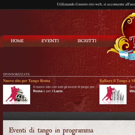
Utilizzando il nostro sito web, si acconsente all'us
Balla Tango
SPONSORIZZATE
Nuovo sito per Tango Roma
Ballare il Tango a M
Il nuovo sito con tutti gli eventi di tango per
Sco
Roma
e per il
Lazio
.
Mil