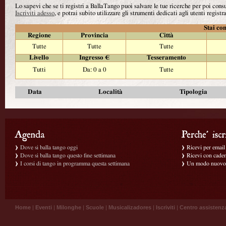
Lo sapevi che se ti registri a BallaTango puoi salvare le tue ricerche per poi con
Iscriviti adesso
, e potrai subito utilizzare gli strumenti dedicati agli utenti registra
Stai con
Regione
Provincia
Città
Tutte
Tutte
Tutte
Livello
Ingresso €
Tesseramento
Tutti
Da: 0 a 0
Tutte
Data
Località
Tipologia
Dove si balla tango oggi
Ricevi per email g
Dove si balla tango questo fine settimana
Ricevi con caden
I corsi di tango in programma questa settimana
Un modo nuovo p
Home
|
Eventi
|
Milonghe
|
Scuole
|
Musicalizadores
|
Iscriviti
|
Centro assistenz