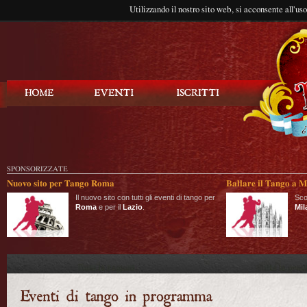
Utilizzando il nostro sito web, si acconsente all'us
Balla Tango
SPONSORIZZATE
Nuovo sito per Tango Roma
Ballare il Tango a M
Il nuovo sito con tutti gli eventi di tango per
Sco
Roma
e per il
Lazio
.
Mil