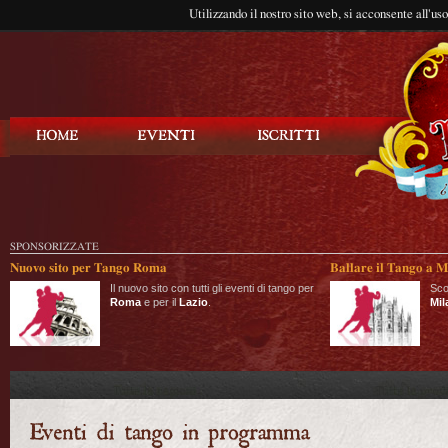
Utilizzando il nostro sito web, si acconsente all'us
Balla Tango
SPONSORIZZATE
Nuovo sito per Tango Roma
Ballare il Tango a M
Il nuovo sito con tutti gli eventi di tango per
Sco
Roma
e per il
Lazio
.
Mil