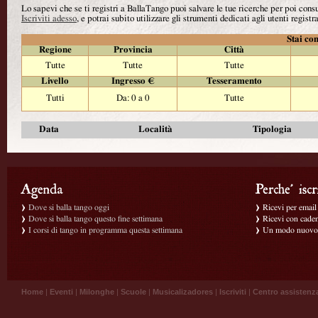
Lo sapevi che se ti registri a BallaTango puoi salvare le tue ricerche per poi con
Iscriviti adesso
, e potrai subito utilizzare gli strumenti dedicati agli utenti registra
Stai con
Regione
Provincia
Città
Tutte
Tutte
Tutte
Livello
Ingresso €
Tesseramento
Tutti
Da: 0 a 0
Tutte
Data
Località
Tipologia
Dove si balla tango oggi
Ricevi per email g
Dove si balla tango questo fine settimana
Ricevi con caden
I corsi di tango in programma questa settimana
Un modo nuovo p
Home
|
Eventi
|
Milonghe
|
Scuole
|
Musicalizadores
|
Iscriviti
|
Centro assistenz