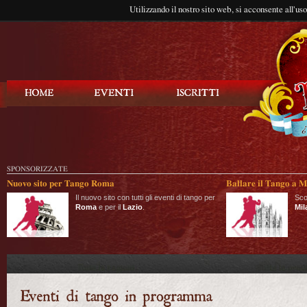
Utilizzando il nostro sito web, si acconsente all'us
Balla Tango
SPONSORIZZATE
Nuovo sito per Tango Roma
Ballare il Tango a M
Il nuovo sito con tutti gli eventi di tango per
Sco
Roma
e per il
Lazio
.
Mil