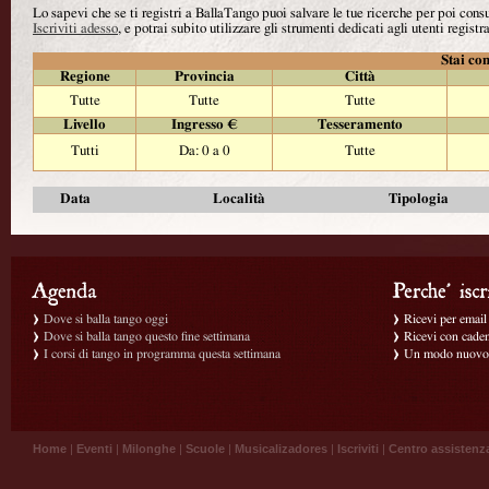
Lo sapevi che se ti registri a BallaTango puoi salvare le tue ricerche per poi con
Iscriviti adesso
, e potrai subito utilizzare gli strumenti dedicati agli utenti registra
Stai con
Regione
Provincia
Città
Tutte
Tutte
Tutte
Livello
Ingresso €
Tesseramento
Tutti
Da: 0 a 0
Tutte
Data
Località
Tipologia
Dove si balla tango oggi
Ricevi per email g
Dove si balla tango questo fine settimana
Ricevi con caden
I corsi di tango in programma questa settimana
Un modo nuovo p
Home
|
Eventi
|
Milonghe
|
Scuole
|
Musicalizadores
|
Iscriviti
|
Centro assistenz