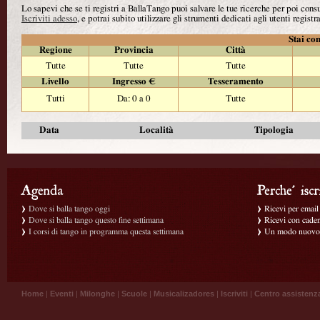
Lo sapevi che se ti registri a BallaTango puoi salvare le tue ricerche per poi con
Iscriviti adesso
, e potrai subito utilizzare gli strumenti dedicati agli utenti registra
Stai con
Regione
Provincia
Città
Tutte
Tutte
Tutte
Livello
Ingresso €
Tesseramento
Tutti
Da: 0 a 0
Tutte
Data
Località
Tipologia
Dove si balla tango oggi
Ricevi per email g
Dove si balla tango questo fine settimana
Ricevi con caden
I corsi di tango in programma questa settimana
Un modo nuovo p
Home
|
Eventi
|
Milonghe
|
Scuole
|
Musicalizadores
|
Iscriviti
|
Centro assistenz