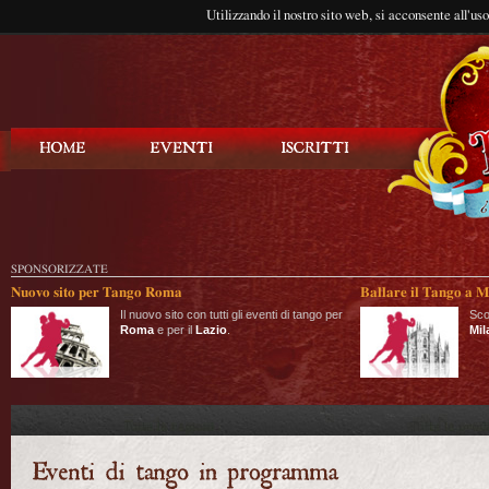
Utilizzando il nostro sito web, si acconsente all'us
Balla Tango
SPONSORIZZATE
Nuovo sito per Tango Roma
Ballare il Tango a M
Il nuovo sito con tutti gli eventi di tango per
Sco
Roma
e per il
Lazio
.
Mil