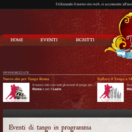
Utilizzando il nostro sito web, si acconsente all'us
Balla Tango
SPONSORIZZATE
Nuovo sito per Tango Roma
Ballare il Tango a M
Il nuovo sito con tutti gli eventi di tango per
Sco
Roma
e per il
Lazio
.
Mil