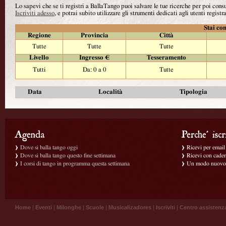
Lo sapevi che se ti registri a BallaTango puoi salvare le tue ricerche per poi con
Iscriviti adesso
, e potrai subito utilizzare gli strumenti dedicati agli utenti registra
Stai con
Regione
Provincia
Città
Tutte
Tutte
Tutte
Livello
Ingresso €
Tesseramento
Tutti
Da: 0 a 0
Tutte
Data
Località
Tipologia
Dove si balla tango oggi
Ricevi per email g
Dove si balla tango questo fine settimana
Ricevi con caden
I corsi di tango in programma questa settimana
Un modo nuovo p
Home
|
Eventi
|
Milonghe
|
Scuole
|
Musicalizadores
|
Iscriviti
|
Centro assistenz