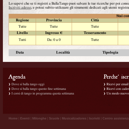
Lo sapevi che se ti registri a BallaTango puoi salvare le tue ricerche per poi con
Iscriviti adesso
, e potrai subito utilizzare gli strumenti dedicati agli utenti registra
Stai con
Regione
Provincia
Città
Tutte
Tutte
Tutte
Livello
Ingresso €
Tesseramento
Tutti
Da: 0 a 0
Tutte
Data
Località
Tipologia
Dove si balla tango oggi
Ricevi per email g
Dove si balla tango questo fine settimana
Ricevi con caden
I corsi di tango in programma questa settimana
Un modo nuovo p
Home
|
Eventi
|
Milonghe
|
Scuole
|
Musicalizadores
|
Iscriviti
|
Centro assistenz