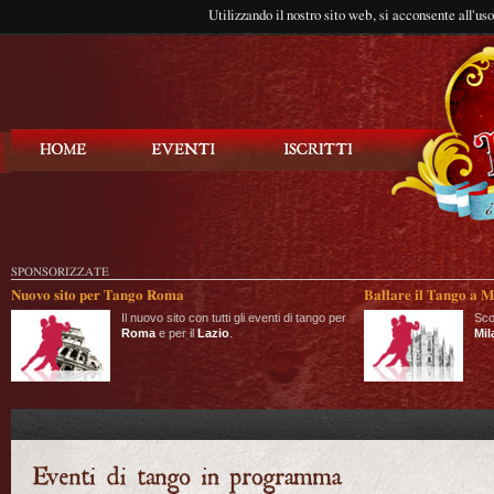
Utilizzando il nostro sito web, si acconsente all'us
Balla Tango
SPONSORIZZATE
Nuovo sito per Tango Roma
Ballare il Tango a M
Il nuovo sito con tutti gli eventi di tango per
Sco
Roma
e per il
Lazio
.
Mil