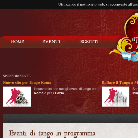
Utilizzando il nostro sito web, si acconsente all'us
Balla Tango
SPONSORIZZATE
Nuovo sito per Tango Roma
Ballare il Tango a M
Il nuovo sito con tutti gli eventi di tango per
Sco
Roma
e per il
Lazio
.
Mil