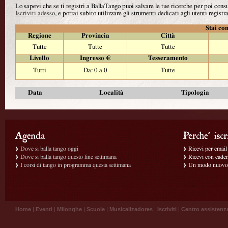
Lo sapevi che se ti registri a BallaTango puoi salvare le tue ricerche per poi con
Iscriviti adesso
, e potrai subito utilizzare gli strumenti dedicati agli utenti registra
Stai con
Regione
Provincia
Città
Tutte
Tutte
Tutte
Livello
Ingresso €
Tesseramento
Tutti
Da: 0 a 0
Tutte
Data
Località
Tipologia
Dove si balla tango oggi
Ricevi per email g
Dove si balla tango questo fine settimana
Ricevi con caden
I corsi di tango in programma questa settimana
Un modo nuovo p
Home
|
Eventi
|
Milonghe
|
Scuole
|
Musicalizadores
|
Iscriviti
|
Centro assistenz