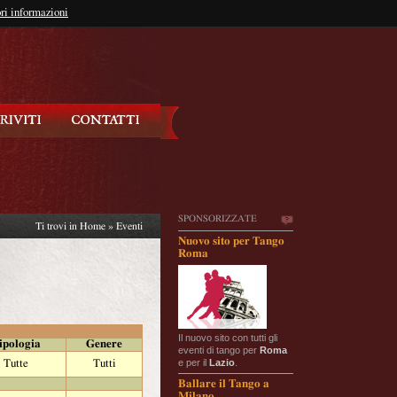
so?
ri informazioni
oppure
Iscriviti
SPONSORIZZATE
Ti trovi in
Home
»
Eventi
Nuovo sito per Tango
Roma
Il nuovo sito con tutti gli
ipologia
Genere
eventi di tango per
Roma
e per il
Lazio
.
Tutte
Tutti
Ballare il Tango a
Milano