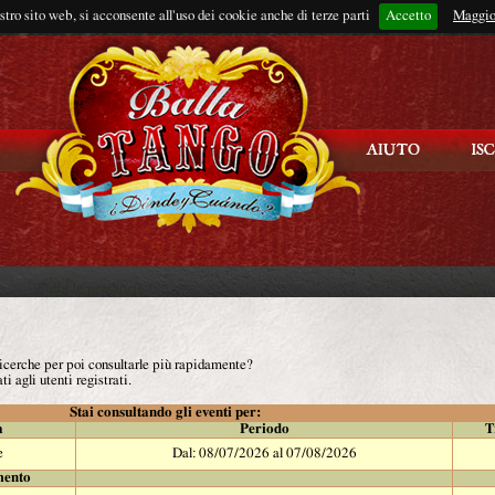
ostro sito web, si acconsente all'uso dei cookie anche di terze parti
Accetto
Rimani connes
Maggio
 ricerche per poi consultarle più rapidamente?
ti agli utenti registrati.
Stai consultando gli eventi per:
à
Periodo
T
e
Dal: 08/07/2026 al 07/08/2026
mento