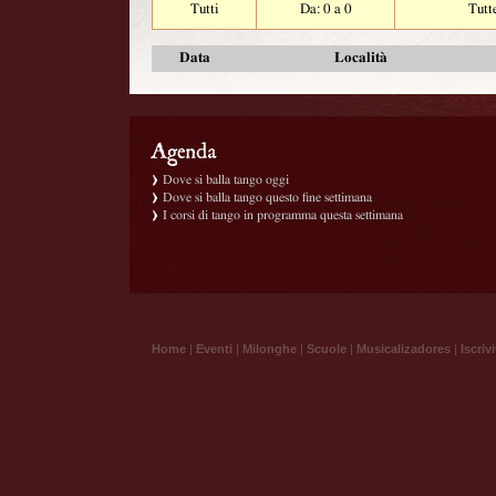
Tutti
Da: 0 a 0
Tutt
Data
Località
Dove si balla tango oggi
Dove si balla tango questo fine settimana
I corsi di tango in programma questa settimana
Home
|
Eventi
|
Milonghe
|
Scuole
|
Musicalizadores
|
Iscrivi