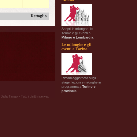
Dettaglio
Scopri le milonghe, le
scuole e gli eventi a
Milano e Lombardia
.
Le milonghe e gli
eventi a Torino
Rimani aggiornato sugli
stage, lezioni e milonghe in
programma a
Torino e
provincia
.
Balla Tango - Tutti i diritti riservati