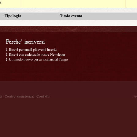
e
Tipologia
Titolo evento
Ricevi per email gli eventi inseriti
Ricevi con cadenza le nostre Newsletter
Un modo nuovo per avvicinarsi al Tango
ti
|
Centro assistenza
|
Contatti
® 