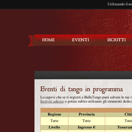
Utilizzando il n
Balla Tango
Lo sapevi che se ti registri a BallaTango puoi salvare le tue
Iscriviti adesso
, e potrai subito utilizzare gli strumenti dedica
Regione
Provincia
Citt
Tutte
Tutte
Tutt
Livello
Ingresso €
Tessera