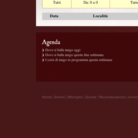
Tutti
Da: 0 a 0
Tutt
Data
Località
Dove si balla tango oggi
Dove si balla tango questo fine settimana
I corsi di tango in programma questa settimana
Home
|
Eventi
|
Milonghe
|
Scuole
|
Musicalizadores
|
Iscrivi