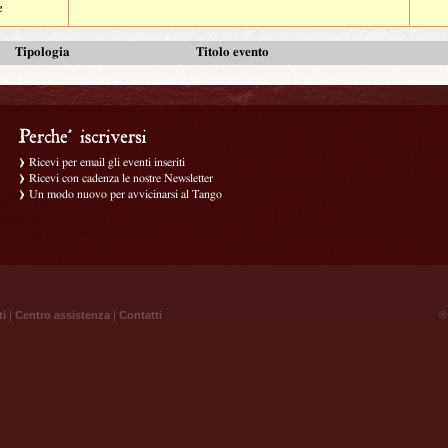
e
Tipologia
Titolo evento
Ricevi per email gli eventi inseriti
Ricevi con cadenza le nostre Newsletter
Un modo nuovo per avvicinarsi al Tango
ti
|
Centro assistenza
|
Contatti
® 