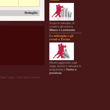
Dettaglio
Scopri le milonghe, le
scuole e gli eventi a
Milano e Lombardia
.
Le milonghe e gli
eventi a Torino
Rimani aggiornato sugli
stage, lezioni e milonghe in
programma a
Torino e
provincia
.
Balla Tango - Tutti i diritti riservati