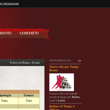
so?
ri informazioni
oppure
Iscriviti
SPONSORIZZATE
Ti trovi in
Home
»
Eventi
Nuovo sito per Tango
Roma
Il nuovo sito con tutti gli
ipologia
Genere
eventi di tango per
Roma
e per il
Lazio
.
Tutte
Tutti
Ballare il Tango a
Milano