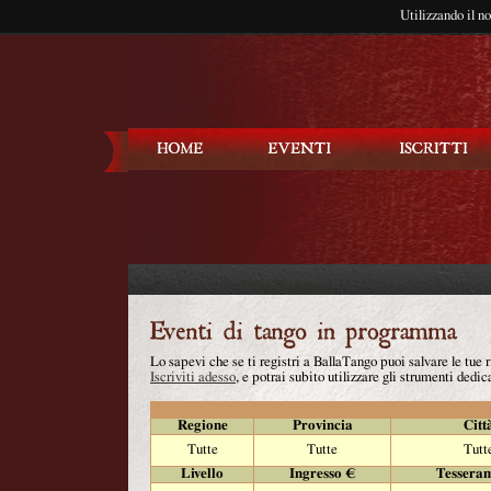
Utilizzando il n
Balla Tango
Lo sapevi che se ti registri a BallaTango puoi salvare le tue
Iscriviti adesso
, e potrai subito utilizzare gli strumenti dedica
Regione
Provincia
Citt
Tutte
Tutte
Tutt
Livello
Ingresso €
Tessera