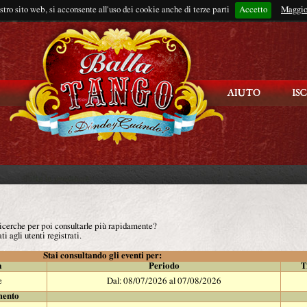
ostro sito web, si acconsente all'uso dei cookie anche di terze parti
Accetto
Rimani connes
Maggio
 ricerche per poi consultarle più rapidamente?
ti agli utenti registrati.
Stai consultando gli eventi per:
à
Periodo
T
e
Dal: 08/07/2026 al 07/08/2026
mento