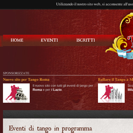
Utilizzando il nostro sito web, si acconsente all'us
Balla Tango
SPONSORIZZATE
Nuovo sito per Tango Roma
Ballare il Tango a M
Il nuovo sito con tutti gli eventi di tango per
Sco
Roma
e per il
Lazio
.
Mil