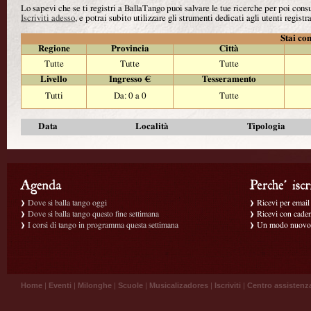
Lo sapevi che se ti registri a BallaTango puoi salvare le tue ricerche per poi con
Iscriviti adesso
, e potrai subito utilizzare gli strumenti dedicati agli utenti registra
Stai con
Regione
Provincia
Città
Tutte
Tutte
Tutte
Livello
Ingresso €
Tesseramento
Tutti
Da: 0 a 0
Tutte
Data
Località
Tipologia
Dove si balla tango oggi
Ricevi per email g
Dove si balla tango questo fine settimana
Ricevi con caden
I corsi di tango in programma questa settimana
Un modo nuovo p
Home
|
Eventi
|
Milonghe
|
Scuole
|
Musicalizadores
|
Iscriviti
|
Centro assistenz