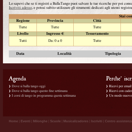
Lo sapevi che se ti registri a BallaTango puoi salvare le tue ricerche per poi con
Iscriviti adesso
, e potrai subito utilizzare gli strumenti dedicati agli utenti registra
Stai con
Regione
Provincia
Città
Tutte
Tutte
Tutte
Livello
Ingresso €
Tesseramento
Tutti
Da: 0 a 0
Tutte
Data
Località
Tipologia
Dove si balla tango oggi
Ricevi per email g
Dove si balla tango questo fine settimana
Ricevi con caden
I corsi di tango in programma questa settimana
Un modo nuovo p
Home
|
Eventi
|
Milonghe
|
Scuole
|
Musicalizadores
|
Iscriviti
|
Centro assistenz