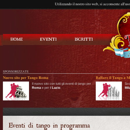
Utilizzando il nostro sito web, si acconsente all'us
Balla Tango
SPONSORIZZATE
Nuovo sito per Tango Roma
Ballare il Tango a M
Il nuovo sito con tutti gli eventi di tango per
Sco
Roma
e per il
Lazio
.
Mil