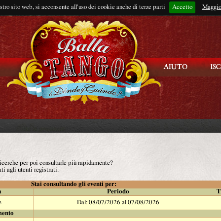
ostro sito web, si acconsente all'uso dei cookie anche di terze parti
Accetto
Rimani connes
Maggio
 ricerche per poi consultarle più rapidamente?
ti agli utenti registrati.
Stai consultando gli eventi per:
à
Periodo
T
e
Dal: 08/07/2026 al 07/08/2026
mento