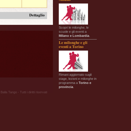
Dettaglio
Scopri le milonghe, le
scuole e gli eventi a
Milano e Lombardia
.
Le milonghe e gli
eventi a Torino
Rimani aggiornato sugli
stage, lezioni e milonghe in
programma a
Torino e
provincia
.
Balla Tango - Tutti i diritti riservati