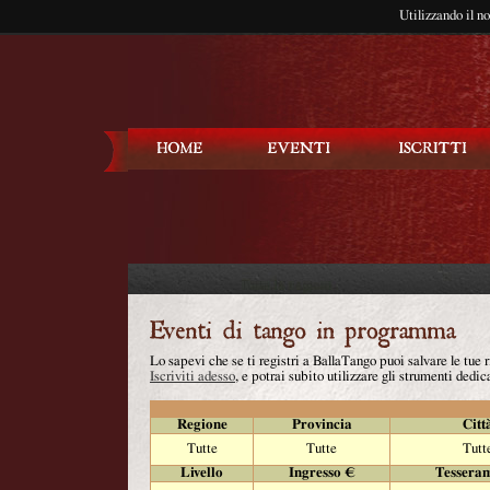
Utilizzando il n
Balla Tango
Lo sapevi che se ti registri a BallaTango puoi salvare le tue
Iscriviti adesso
, e potrai subito utilizzare gli strumenti dedica
Regione
Provincia
Citt
Tutte
Tutte
Tutt
Livello
Ingresso €
Tessera