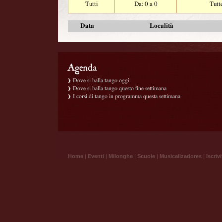
Tutti
Da: 0 a 0
Tutt
Data
Località
Dove si balla tango oggi
Dove si balla tango questo fine settimana
I corsi di tango in programma questa settimana
Home
|
Eventi
|
Milonghe
|
Scuole
|
Musicalizadores
|
Iscrivi