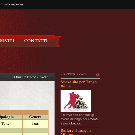
so?
ri informazioni
oppure
Iscriviti
SPONSORIZZATE
Ti trovi in
Home
»
Eventi
Nuovo sito per Tango
Roma
Il nuovo sito con tutti gli
ipologia
Genere
eventi di tango per
Roma
e per il
Lazio
.
Tutte
Tutti
Ballare il Tango a
Milano