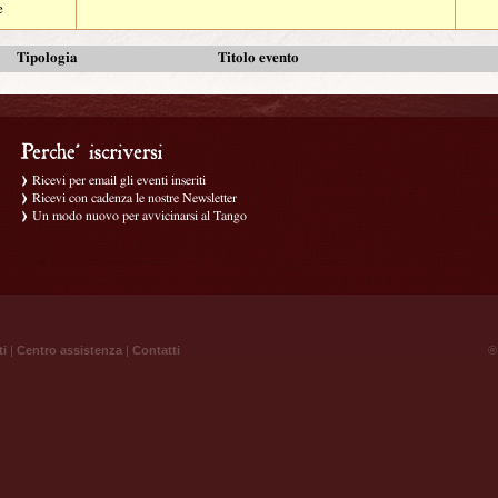
e
Tipologia
Titolo evento
Ricevi per email gli eventi inseriti
Ricevi con cadenza le nostre Newsletter
Un modo nuovo per avvicinarsi al Tango
ti
|
Centro assistenza
|
Contatti
® 