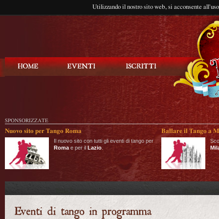
Utilizzando il nostro sito web, si acconsente all'us
Balla Tango
SPONSORIZZATE
Nuovo sito per Tango Roma
Ballare il Tango a M
Il nuovo sito con tutti gli eventi di tango per
Sco
Roma
e per il
Lazio
.
Mil