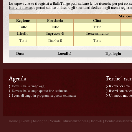
Lo sapevi che se ti registri a BallaTango puoi salvare le tue ricerche per poi con
Iscriviti adesso
, e potrai subito utilizzare gli strumenti dedicati agli utenti registra
Stai con
Regione
Provincia
Città
Tutte
Tutte
Tutte
Livello
Ingresso €
Tesseramento
Tutti
Da: 0 a 0
Tutte
Data
Località
Tipologia
Dove si balla tango oggi
Ricevi per email g
Dove si balla tango questo fine settimana
Ricevi con caden
I corsi di tango in programma questa settimana
Un modo nuovo p
Home
|
Eventi
|
Milonghe
|
Scuole
|
Musicalizadores
|
Iscriviti
|
Centro assistenz