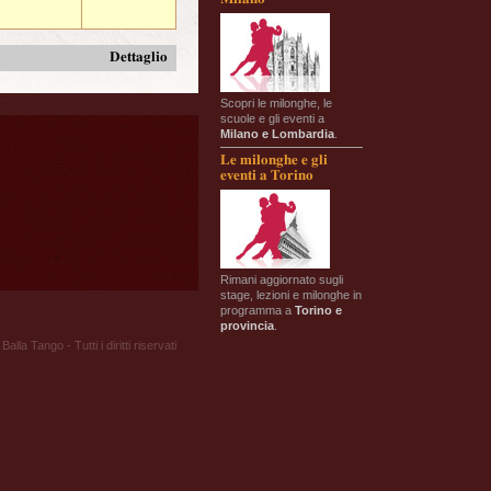
Dettaglio
Scopri le milonghe, le
scuole e gli eventi a
Milano e Lombardia
.
Le milonghe e gli
eventi a Torino
Rimani aggiornato sugli
stage, lezioni e milonghe in
programma a
Torino e
provincia
.
Balla Tango - Tutti i diritti riservati