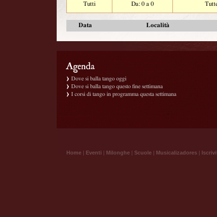
Tutti
Da: 0 a 0
Tutt
Data
Località
Dove si balla tango oggi
Dove si balla tango questo fine settimana
I corsi di tango in programma questa settimana
Home
|
Eventi
|
Milonghe
|
Scuole
|
Musicalizadores
|
Iscrivi