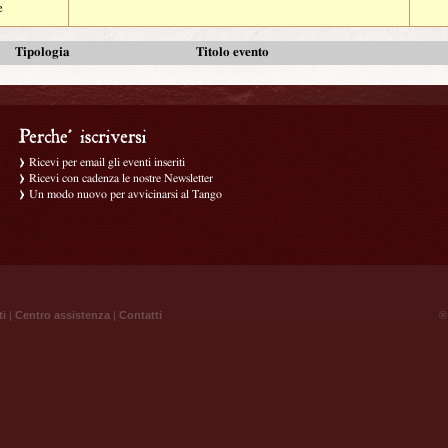
e
Tipologia
Titolo evento
Ricevi per email gli eventi inseriti
Ricevi con cadenza le nostre Newsletter
Un modo nuovo per avvicinarsi al Tango
ti
|
Centro assistenza
|
Contatti
® 