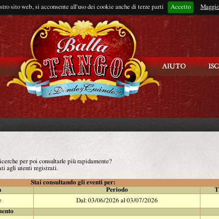
ostro sito web, si acconsente all'uso dei cookie anche di terze parti
Accetto
Rimani connes
Maggio
 ricerche per poi consultarle più rapidamente?
ti agli utenti registrati.
Stai consultando gli eventi per:
à
Periodo
T
e
Dal: 03/06/2026 al 03/07/2026
mento