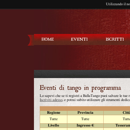
Utilizzando il n
Balla Tango
Lo sapevi che se ti registri a BallaTango puoi salvare le tue
Iscriviti adesso
, e potrai subito utilizzare gli strumenti dedica
Regione
Provincia
Citt
Tutte
Tutte
Tutt
Livello
Ingresso €
Tessera