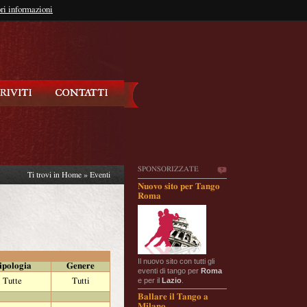
so?
ri informazioni
oppure
Iscriviti
SPONSORIZZATE
Ti trovi in
Home
»
Eventi
Nuovo sito per Tango
Roma
Il nuovo sito con tutti gli
ipologia
Genere
eventi di tango per
Roma
e per il
Lazio
.
Tutte
Tutti
Ballare il Tango a
Milano