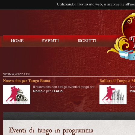
Utilizzando il nostro sito web, si acconsente all'us
Balla Tango
SPONSORIZZATE
Nuovo sito per Tango Roma
Ballare il Tango a M
Il nuovo sito con tutti gli eventi di tango per
Sco
Roma
e per il
Lazio
.
Mil