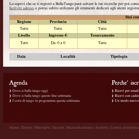
Lo sapevi che se ti registri a BallaTango puoi salvare le tue ricerche per poi con
Iscriviti adesso
, e potrai subito utilizzare gli strumenti dedicati agli utenti registra
Stai con
Regione
Provincia
Città
Tutte
Tutte
Tutte
Livello
Ingresso €
Tesseramento
Tutti
Da: 0 a 0
Tutte
Data
Località
Tipologia
Dove si balla tango oggi
Ricevi per email g
Dove si balla tango questo fine settimana
Ricevi con caden
I corsi di tango in programma questa settimana
Un modo nuovo p
Home
|
Eventi
|
Milonghe
|
Scuole
|
Musicalizadores
|
Iscriviti
|
Centro assistenz