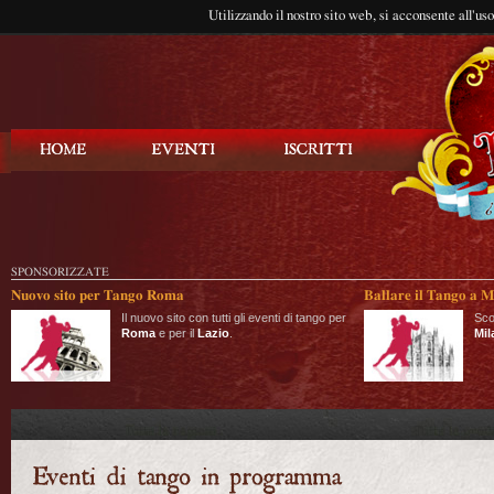
Utilizzando il nostro sito web, si acconsente all'us
Balla Tango
SPONSORIZZATE
Nuovo sito per Tango Roma
Ballare il Tango a M
Il nuovo sito con tutti gli eventi di tango per
Sco
Roma
e per il
Lazio
.
Mil