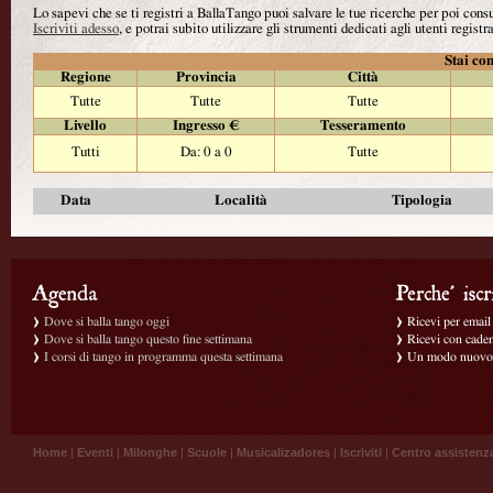
Lo sapevi che se ti registri a BallaTango puoi salvare le tue ricerche per poi con
Iscriviti adesso
, e potrai subito utilizzare gli strumenti dedicati agli utenti registra
Stai con
Regione
Provincia
Città
Tutte
Tutte
Tutte
Livello
Ingresso €
Tesseramento
Tutti
Da: 0 a 0
Tutte
Data
Località
Tipologia
Dove si balla tango oggi
Ricevi per email g
Dove si balla tango questo fine settimana
Ricevi con caden
I corsi di tango in programma questa settimana
Un modo nuovo p
Home
|
Eventi
|
Milonghe
|
Scuole
|
Musicalizadores
|
Iscriviti
|
Centro assistenz