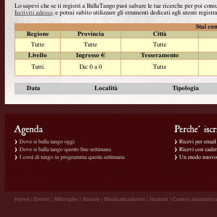
Lo sapevi che se ti registri a BallaTango puoi salvare le tue ricerche per poi con
Iscriviti adesso
, e potrai subito utilizzare gli strumenti dedicati agli utenti registra
Stai con
Regione
Provincia
Città
Tutte
Tutte
Tutte
Livello
Ingresso €
Tesseramento
Tutti
Da: 0 a 0
Tutte
Data
Località
Tipologia
Dove si balla tango oggi
Ricevi per email g
Dove si balla tango questo fine settimana
Ricevi con caden
I corsi di tango in programma questa settimana
Un modo nuovo p
Home
|
Eventi
|
Milonghe
|
Scuole
|
Musicalizadores
|
Iscriviti
|
Centro assistenz