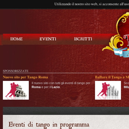
Utilizzando il nostro sito web, si acconsente all'us
Balla Tango
SPONSORIZZATE
Nuovo sito per Tango Roma
Ballare il Tango a M
Il nuovo sito con tutti gli eventi di tango per
Sco
Roma
e per il
Lazio
.
Mil