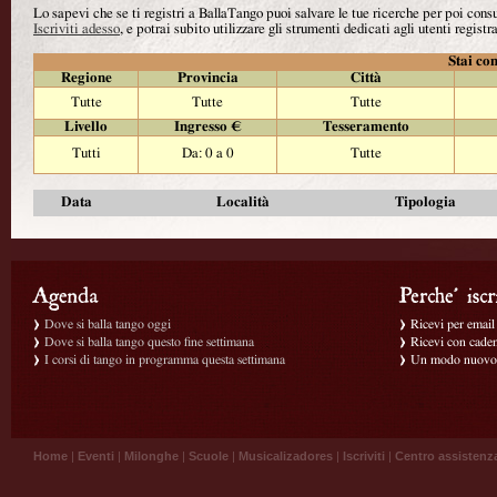
Lo sapevi che se ti registri a BallaTango puoi salvare le tue ricerche per poi con
Iscriviti adesso
, e potrai subito utilizzare gli strumenti dedicati agli utenti registra
Stai con
Regione
Provincia
Città
Tutte
Tutte
Tutte
Livello
Ingresso €
Tesseramento
Tutti
Da: 0 a 0
Tutte
Data
Località
Tipologia
Dove si balla tango oggi
Ricevi per email g
Dove si balla tango questo fine settimana
Ricevi con caden
I corsi di tango in programma questa settimana
Un modo nuovo p
Home
|
Eventi
|
Milonghe
|
Scuole
|
Musicalizadores
|
Iscriviti
|
Centro assistenz