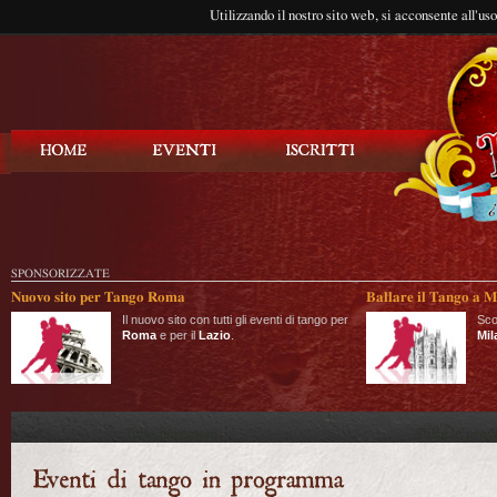
Utilizzando il nostro sito web, si acconsente all'us
Balla Tango
SPONSORIZZATE
Nuovo sito per Tango Roma
Ballare il Tango a M
Il nuovo sito con tutti gli eventi di tango per
Sco
Roma
e per il
Lazio
.
Mil