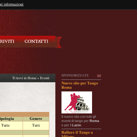
so?
ri informazioni
oppure
Iscriviti
SPONSORIZZATE
Ti trovi in
Home
»
Eventi
Nuovo sito per Tango
Roma
Il nuovo sito con tutti gli
ipologia
Genere
eventi di tango per
Roma
e per il
Lazio
.
Tutte
Tutti
Ballare il Tango a
Milano