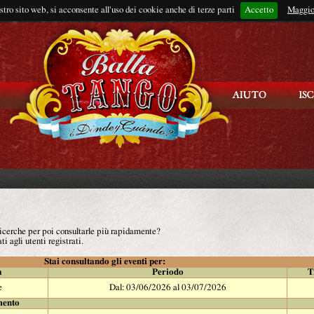
ostro sito web, si acconsente all'uso dei cookie anche di terze parti
Accetto
Rimani connes
Maggio
 ricerche per poi consultarle più rapidamente?
ti agli utenti registrati.
Stai consultando gli eventi per:
à
Periodo
T
e
Dal: 03/06/2026 al 03/07/2026
mento