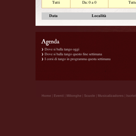
Tutti
Da: 0 a 0
Tutt
Data
Località
Dove si balla tango oggi
Dove si balla tango questo fine settimana
I corsi di tango in programma questa settimana
Home
|
Eventi
|
Milonghe
|
Scuole
|
Musicalizadores
|
Iscrivi