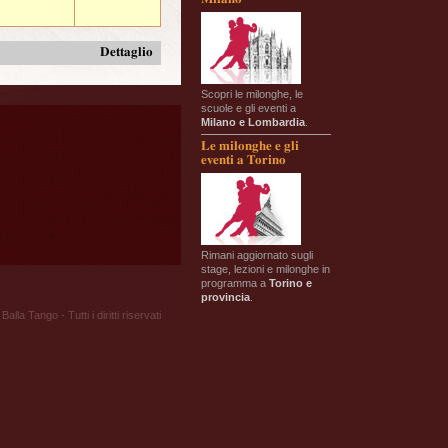
Dettaglio
Scopri le milonghe, le
scuole e gli eventi a
Milano e Lombardia
.
Le milonghe e gli
eventi a Torino
Rimani aggiornato sugli
stage, lezioni e milonghe in
programma a
Torino e
provincia
.
Balla Tango - Tutti i diritti riservati