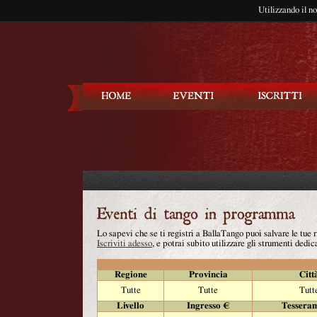
Utilizzando il n
Balla Tango
Lo sapevi che se ti registri a BallaTango puoi salvare le tue
Iscriviti adesso
, e potrai subito utilizzare gli strumenti dedica
Regione
Provincia
Citt
Tutte
Tutte
Tutt
Livello
Ingresso €
Tessera