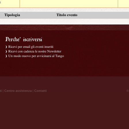
e
Tipologia
Titolo evento
Ricevi per email gli eventi inseriti
Ricevi con cadenza le nostre Newsletter
Un modo nuovo per avvicinarsi al Tango
ti
|
Centro assistenza
|
Contatti
® 