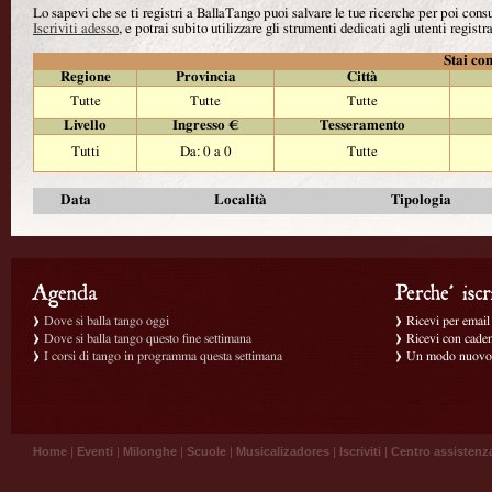
Lo sapevi che se ti registri a BallaTango puoi salvare le tue ricerche per poi con
Iscriviti adesso
, e potrai subito utilizzare gli strumenti dedicati agli utenti registra
Stai con
Regione
Provincia
Città
Tutte
Tutte
Tutte
Livello
Ingresso €
Tesseramento
Tutti
Da: 0 a 0
Tutte
Data
Località
Tipologia
Dove si balla tango oggi
Ricevi per email g
Dove si balla tango questo fine settimana
Ricevi con caden
I corsi di tango in programma questa settimana
Un modo nuovo p
Home
|
Eventi
|
Milonghe
|
Scuole
|
Musicalizadores
|
Iscriviti
|
Centro assistenz