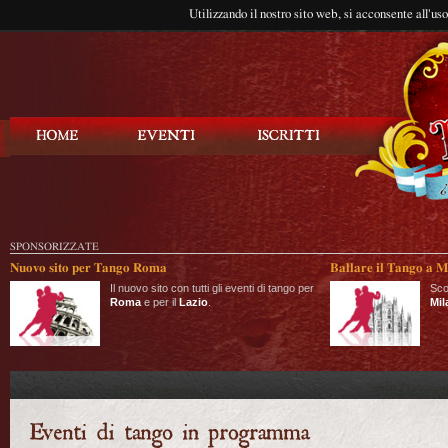
Utilizzando il nostro sito web, si acconsente all'us
Balla Tango
SPONSORIZZATE
Nuovo sito per Tango Roma
Ballare il Tango a M
Il nuovo sito con tutti gli eventi di tango per
Sco
Roma
e per il
Lazio
.
Mil