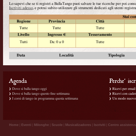
Lo sapevi che se ti registri a BallaTango puoi salvare le tue ricerche per poi con
Iscriviti adesso
, e potrai subito utilizzare gli strumenti dedicati agli utenti registra
Stai con
Regione
Provincia
Città
Tutte
Tutte
Tutte
Livello
Ingresso €
Tesseramento
Tutti
Da: 0 a 0
Tutte
Data
Località
Tipologia
Dove si balla tango oggi
Ricevi per email g
Dove si balla tango questo fine settimana
Ricevi con caden
I corsi di tango in programma questa settimana
Un modo nuovo p
Home
|
Eventi
|
Milonghe
|
Scuole
|
Musicalizadores
|
Iscriviti
|
Centro assistenz