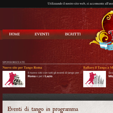
Utilizzando il nostro sito web, si acconsente all'us
Balla Tango
SPONSORIZZATE
Nuovo sito per Tango Roma
Ballare il Tango a M
Il nuovo sito con tutti gli eventi di tango per
Sco
Roma
e per il
Lazio
.
Mil