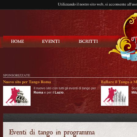
Utilizzando il nostro sito web, si acconsente all'us
Balla Tango
SPONSORIZZATE
Nuovo sito per Tango Roma
Ballare il Tango a M
Il nuovo sito con tutti gli eventi di tango per
Sco
Roma
e per il
Lazio
.
Mil