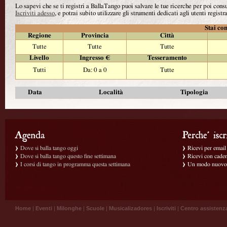
Lo sapevi che se ti registri a BallaTango puoi salvare le tue ricerche per poi con
Iscriviti adesso
, e potrai subito utilizzare gli strumenti dedicati agli utenti registra
Stai con
Regione
Provincia
Città
Tutte
Tutte
Tutte
Livello
Ingresso €
Tesseramento
Tutti
Da: 0 a 0
Tutte
Data
Località
Tipologia
Dove si balla tango oggi
Ricevi per email g
Dove si balla tango questo fine settimana
Ricevi con caden
I corsi di tango in programma questa settimana
Un modo nuovo p
Home
|
Eventi
|
Milonghe
|
Scuole
|
Musicalizadores
|
Iscriviti
|
Centro assistenz