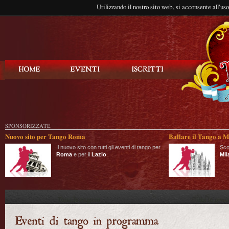
Utilizzando il nostro sito web, si acconsente all'us
Balla Tango
SPONSORIZZATE
Nuovo sito per Tango Roma
Ballare il Tango a M
Il nuovo sito con tutti gli eventi di tango per
Sco
Roma
e per il
Lazio
.
Mil