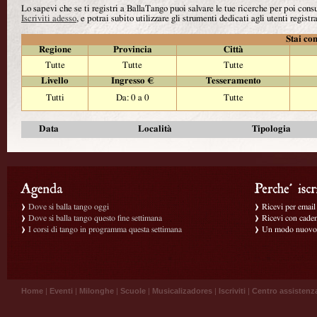
Lo sapevi che se ti registri a BallaTango puoi salvare le tue ricerche per poi con
Iscriviti adesso
, e potrai subito utilizzare gli strumenti dedicati agli utenti registra
Stai con
Regione
Provincia
Città
Tutte
Tutte
Tutte
Livello
Ingresso €
Tesseramento
Tutti
Da: 0 a 0
Tutte
Data
Località
Tipologia
Dove si balla tango oggi
Ricevi per email g
Dove si balla tango questo fine settimana
Ricevi con caden
I corsi di tango in programma questa settimana
Un modo nuovo p
Home
|
Eventi
|
Milonghe
|
Scuole
|
Musicalizadores
|
Iscriviti
|
Centro assistenz