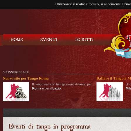
Utilizzando il nostro sito web, si acconsente all'us
Balla Tango
SPONSORIZZATE
Nuovo sito per Tango Roma
Ballare il Tango a M
Il nuovo sito con tutti gli eventi di tango per
Sco
Roma
e per il
Lazio
.
Mil