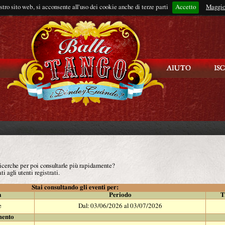
ostro sito web, si acconsente all'uso dei cookie anche di terze parti
Accetto
Rimani connes
Maggio
 ricerche per poi consultarle più rapidamente?
ti agli utenti registrati.
Stai consultando gli eventi per:
à
Periodo
T
e
Dal: 03/06/2026 al 03/07/2026
mento