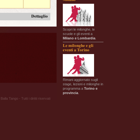
Dettaglio
Scopri le milonghe, le
scuole e gli eventi a
Milano e Lombardia
.
Le milonghe e gli
eventi a Torino
Rimani aggiornato sugli
stage, lezioni e milonghe in
programma a
Torino e
provincia
.
Balla Tango - Tutti i diritti riservati