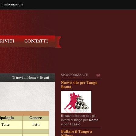
so?
ri informazioni
oppure
Iscriviti
SPONSORIZZATE
Ti trovi in
Home
»
Eventi
Nuovo sito per Tango
Roma
Il nuovo sito con tutti gli
ipologia
Genere
eventi di tango per
Roma
e per il
Lazio
.
Tutte
Tutti
Ballare il Tango a
Milano