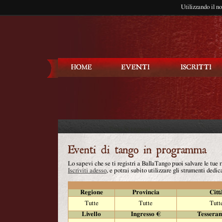
Utilizzando il n
Balla Tango
Lo sapevi che se ti registri a BallaTango puoi salvare le tue
Iscriviti adesso
, e potrai subito utilizzare gli strumenti dedica
Regione
Provincia
Citt
Tutte
Tutte
Tutt
Livello
Ingresso €
Tessera