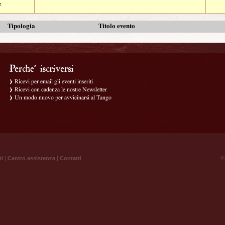
e
Tipologia
Titolo evento
Ricevi per email gli eventi inseriti
Ricevi con cadenza le nostre Newsletter
Un modo nuovo per avvicinarsi al Tango
ti
|
Centro assistenza
|
Contatti
® 