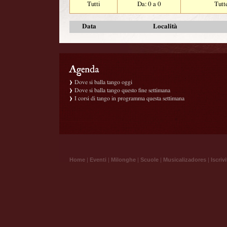
Tutti
Da: 0 a 0
Tutt
Data
Località
Dove si balla tango oggi
Dove si balla tango questo fine settimana
I corsi di tango in programma questa settimana
Home
|
Eventi
|
Milonghe
|
Scuole
|
Musicalizadores
|
Iscrivi