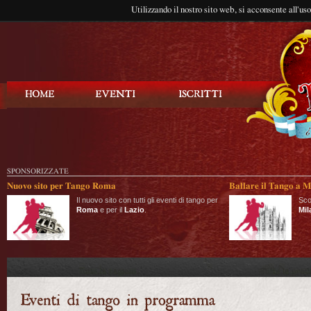
Utilizzando il nostro sito web, si acconsente all'us
Balla Tango
SPONSORIZZATE
Nuovo sito per Tango Roma
Ballare il Tango a M
Il nuovo sito con tutti gli eventi di tango per
Sco
Roma
e per il
Lazio
.
Mil