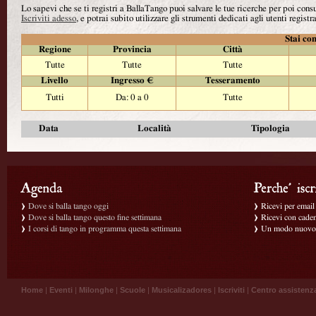
Lo sapevi che se ti registri a BallaTango puoi salvare le tue ricerche per poi con
Iscriviti adesso
, e potrai subito utilizzare gli strumenti dedicati agli utenti registra
Stai con
Regione
Provincia
Città
Tutte
Tutte
Tutte
Livello
Ingresso €
Tesseramento
Tutti
Da: 0 a 0
Tutte
Data
Località
Tipologia
Dove si balla tango oggi
Ricevi per email g
Dove si balla tango questo fine settimana
Ricevi con caden
I corsi di tango in programma questa settimana
Un modo nuovo p
Home
|
Eventi
|
Milonghe
|
Scuole
|
Musicalizadores
|
Iscriviti
|
Centro assistenz