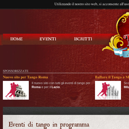
Utilizzando il nostro sito web, si acconsente all'us
Balla Tango
SPONSORIZZATE
Nuovo sito per Tango Roma
Ballare il Tango a M
Il nuovo sito con tutti gli eventi di tango per
Sco
Roma
e per il
Lazio
.
Mil