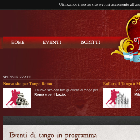
Utilizzando il nostro sito web, si acconsente all'us
Balla Tango
SPONSORIZZATE
Nuovo sito per Tango Roma
Ballare il Tango a M
Il nuovo sito con tutti gli eventi di tango per
Sco
Roma
e per il
Lazio
.
Mil