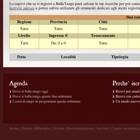
Lo sapevi che se ti registri a BallaTango puoi salvare le tue ricerche per poi con
Iscriviti adesso
, e potrai subito utilizzare gli strumenti dedicati agli utenti registra
Stai con
Regione
Provincia
Città
Tutte
Tutte
Tutte
Livello
Ingresso €
Tesseramento
Tutti
Da: 0 a 0
Tutte
Data
Località
Tipologia
Dove si balla tango oggi
Ricevi per email g
Dove si balla tango questo fine settimana
Ricevi con caden
I corsi di tango in programma questa settimana
Un modo nuovo p
Home
|
Eventi
|
Milonghe
|
Scuole
|
Musicalizadores
|
Iscriviti
|
Centro assistenz