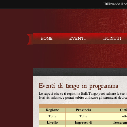
Utilizzando il n
Balla Tango
Lo sapevi che se ti registri a BallaTango puoi salvare le tue
Iscriviti adesso
, e potrai subito utilizzare gli strumenti dedica
Regione
Provincia
Citt
Tutte
Tutte
Tutt
Livello
Ingresso €
Tessera