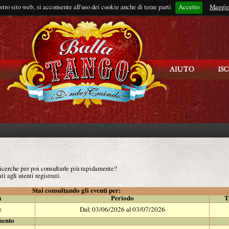
ostro sito web, si acconsente all'uso dei cookie anche di terze parti
Accetto
Rimani connes
Maggio
 ricerche per poi consultarle più rapidamente?
ti agli utenti registrati.
Stai consultando gli eventi per:
à
Periodo
T
e
Dal: 03/06/2026 al 03/07/2026
mento