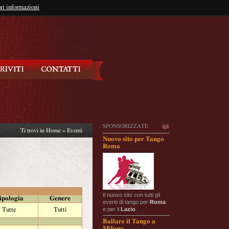
so?
ri informazioni
oppure
Iscriviti
SPONSORIZZATE
Ti trovi in
Home
»
Eventi
Nuovo sito per Tango
Roma
Il nuovo sito con tutti gli
ipologia
Genere
eventi di tango per
Roma
e per il
Lazio
.
Tutte
Tutti
Ballare il Tango a
Milano