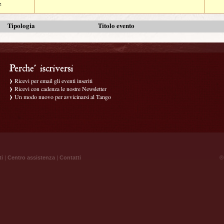
e
Tipologia
Titolo evento
Ricevi per email gli eventi inseriti
Ricevi con cadenza le nostre Newsletter
Un modo nuovo per avvicinarsi al Tango
ti
|
Centro assistenza
|
Contatti
® 