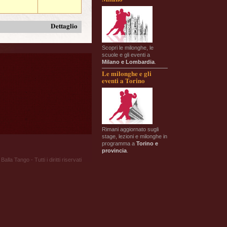
Dettaglio
Scopri le milonghe, le
scuole e gli eventi a
Milano e Lombardia
.
Le milonghe e gli
eventi a Torino
Rimani aggiornato sugli
stage, lezioni e milonghe in
programma a
Torino e
provincia
.
Balla Tango - Tutti i diritti riservati