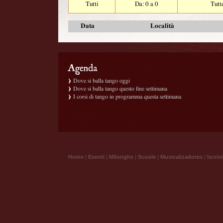
Tutti
Da: 0 a 0
Tutt
Data
Località
Dove si balla tango oggi
Dove si balla tango questo fine settimana
I corsi di tango in programma questa settimana
Home
|
Eventi
|
Milonghe
|
Scuole
|
Musicalizadores
|
Iscrivi