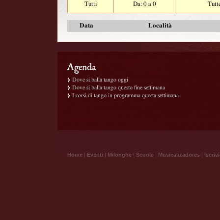
Tutti
Da: 0 a 0
Tutt
Data
Località
Dove si balla tango oggi
Dove si balla tango questo fine settimana
I corsi di tango in programma questa settimana
Home
|
Eventi
|
Milonghe
|
Scuole
|
Musicalizadores
|
Iscrivi