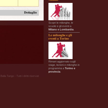
Dettaglio
Scopri le milonghe, le
scuole e gli eventi a
Milano e Lombardia
.
Le milonghe e gli
eventi a Torino
Rimani aggiornato sugli
stage, lezioni e milonghe in
programma a
Torino e
provincia
.
Balla Tango - Tutti i diritti riservati