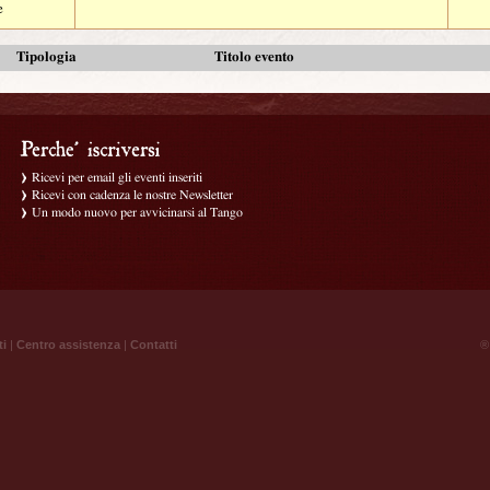
e
Tipologia
Titolo evento
Ricevi per email gli eventi inseriti
Ricevi con cadenza le nostre Newsletter
Un modo nuovo per avvicinarsi al Tango
ti
|
Centro assistenza
|
Contatti
® 