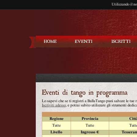
Utilizzando il n
Balla Tango
Lo sapevi che se ti registri a BallaTango puoi salvare le tue
Iscriviti adesso
, e potrai subito utilizzare gli strumenti dedica
Regione
Provincia
Citt
Tutte
Tutte
Tutt
Livello
Ingresso €
Tessera