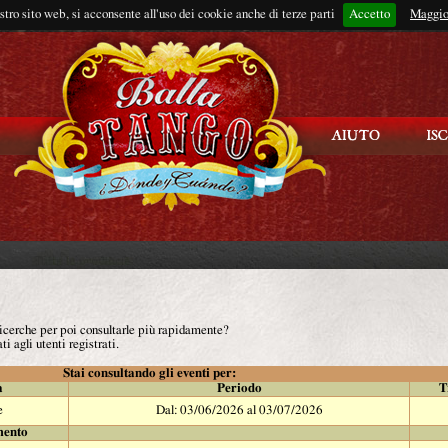
ostro sito web, si acconsente all'uso dei cookie anche di terze parti
Accetto
Rimani connes
Maggio
 ricerche per poi consultarle più rapidamente?
ti agli utenti registrati.
Stai consultando gli eventi per:
à
Periodo
T
e
Dal: 03/06/2026 al 03/07/2026
mento