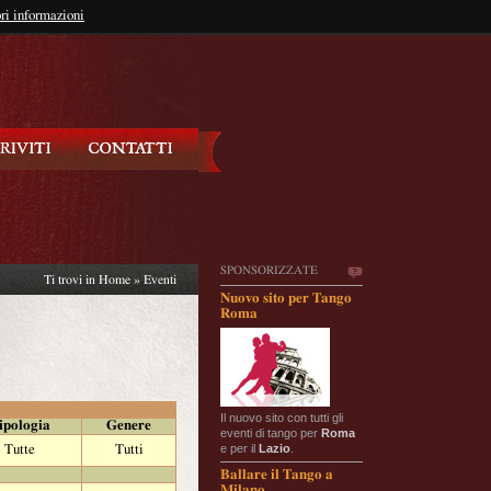
so?
ri informazioni
oppure
Iscriviti
SPONSORIZZATE
Ti trovi in
Home
»
Eventi
Nuovo sito per Tango
Roma
Il nuovo sito con tutti gli
ipologia
Genere
eventi di tango per
Roma
e per il
Lazio
.
Tutte
Tutti
Ballare il Tango a
Milano