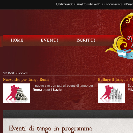
Utilizzando il nostro sito web, si acconsente all'us
Balla Tango
SPONSORIZZATE
Nuovo sito per Tango Roma
Ballare il Tango a M
Il nuovo sito con tutti gli eventi di tango per
Sco
Roma
e per il
Lazio
.
Mil