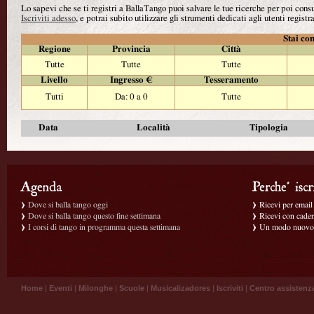
Lo sapevi che se ti registri a BallaTango puoi salvare le tue ricerche per poi con
Iscriviti adesso
, e potrai subito utilizzare gli strumenti dedicati agli utenti registra
Stai con
Regione
Provincia
Città
Tutte
Tutte
Tutte
Livello
Ingresso €
Tesseramento
Tutti
Da: 0 a 0
Tutte
Data
Località
Tipologia
Dove si balla tango oggi
Ricevi per email g
Dove si balla tango questo fine settimana
Ricevi con caden
I corsi di tango in programma questa settimana
Un modo nuovo p
Home
|
Eventi
|
Milonghe
|
Scuole
|
Musicalizadores
|
Iscriviti
|
Centro assistenz