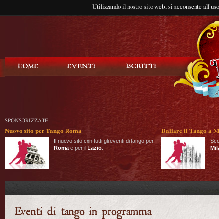
Utilizzando il nostro sito web, si acconsente all'us
Balla Tango
SPONSORIZZATE
Nuovo sito per Tango Roma
Ballare il Tango a M
Il nuovo sito con tutti gli eventi di tango per
Sco
Roma
e per il
Lazio
.
Mil