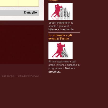
Dettaglio
Scopri le milonghe, le
scuole e gli eventi a
Milano e Lombardia
.
Le milonghe e gli
eventi a Torino
Rimani aggiornato sugli
stage, lezioni e milonghe in
programma a
Torino e
provincia
.
Balla Tango - Tutti i diritti riservati