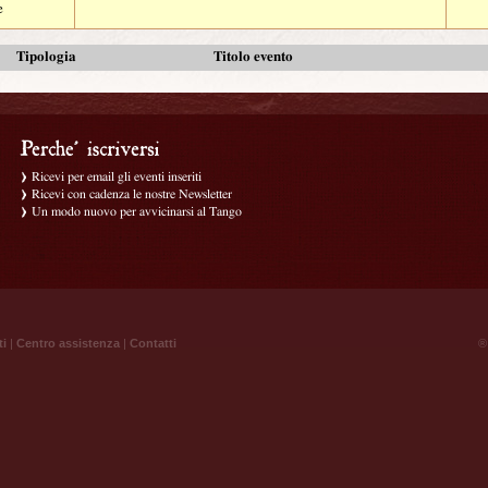
e
Tipologia
Titolo evento
Ricevi per email gli eventi inseriti
Ricevi con cadenza le nostre Newsletter
Un modo nuovo per avvicinarsi al Tango
ti
|
Centro assistenza
|
Contatti
® 