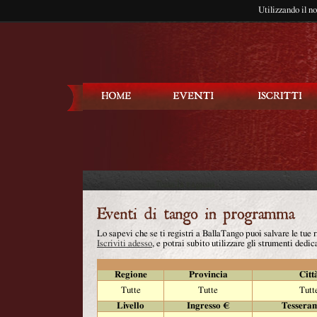
Utilizzando il n
Balla Tango
Lo sapevi che se ti registri a BallaTango puoi salvare le tue
Iscriviti adesso
, e potrai subito utilizzare gli strumenti dedica
Regione
Provincia
Citt
Tutte
Tutte
Tutt
Livello
Ingresso €
Tessera