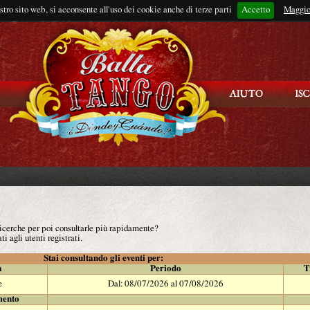
ostro sito web, si acconsente all'uso dei cookie anche di terze parti
Accetto
Rimani connes
Maggio
 ricerche per poi consultarle più rapidamente?
ti agli utenti registrati.
Stai consultando gli eventi per:
à
Periodo
T
e
Dal: 08/07/2026 al 07/08/2026
mento