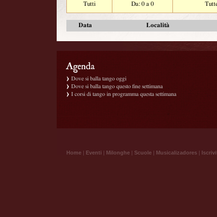
Tutti
Da: 0 a 0
Tutt
Data
Località
Dove si balla tango oggi
Dove si balla tango questo fine settimana
I corsi di tango in programma questa settimana
Home
|
Eventi
|
Milonghe
|
Scuole
|
Musicalizadores
|
Iscrivi