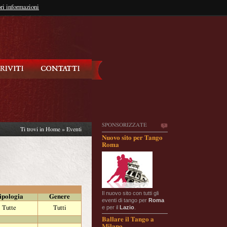
so?
ri informazioni
oppure
Iscriviti
SPONSORIZZATE
Ti trovi in
Home
»
Eventi
Nuovo sito per Tango
Roma
Il nuovo sito con tutti gli
ipologia
Genere
eventi di tango per
Roma
e per il
Lazio
.
Tutte
Tutti
Ballare il Tango a
Milano