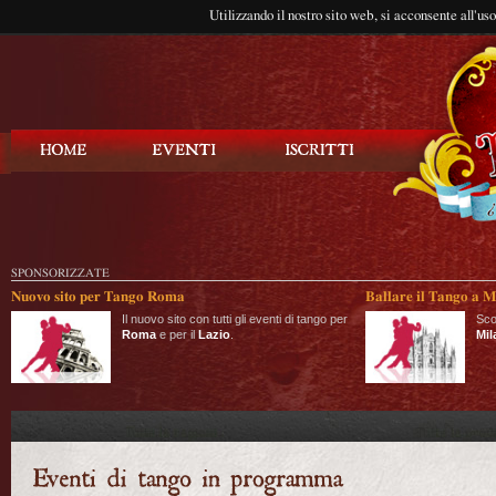
Utilizzando il nostro sito web, si acconsente all'us
Balla Tango
SPONSORIZZATE
Nuovo sito per Tango Roma
Ballare il Tango a M
Il nuovo sito con tutti gli eventi di tango per
Sco
Roma
e per il
Lazio
.
Mil