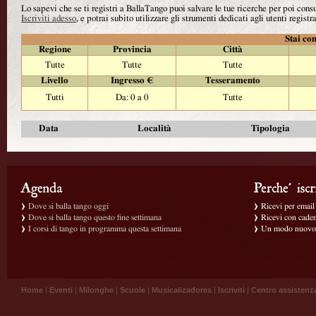
Lo sapevi che se ti registri a BallaTango puoi salvare le tue ricerche per poi con
Iscriviti adesso
, e potrai subito utilizzare gli strumenti dedicati agli utenti registra
Stai con
Regione
Provincia
Città
Tutte
Tutte
Tutte
Livello
Ingresso €
Tesseramento
Tutti
Da: 0 a 0
Tutte
Data
Località
Tipologia
Dove si balla tango oggi
Ricevi per email g
Dove si balla tango questo fine settimana
Ricevi con caden
I corsi di tango in programma questa settimana
Un modo nuovo p
Home
|
Eventi
|
Milonghe
|
Scuole
|
Musicalizadores
|
Iscriviti
|
Centro assistenz