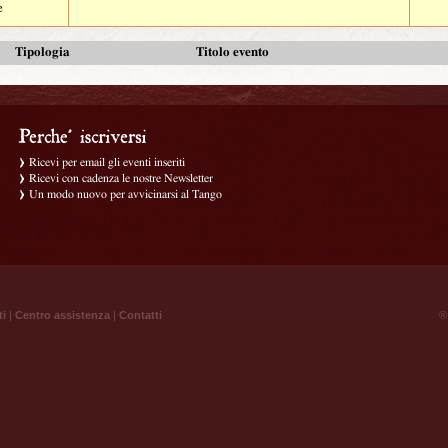
e
Tipologia
Titolo evento
Ricevi per email gli eventi inseriti
Ricevi con cadenza le nostre Newsletter
Un modo nuovo per avvicinarsi al Tango
ti
|
Centro assistenza
|
Contatti
® 