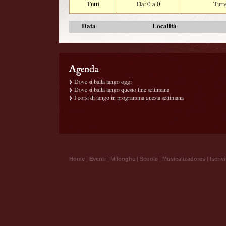
Tutti
Da: 0 a 0
Tutt
Data
Località
Dove si balla tango oggi
Dove si balla tango questo fine settimana
I corsi di tango in programma questa settimana
Home
|
Eventi
|
Milonghe
|
Scuole
|
Musicalizadores
|
Iscrivi