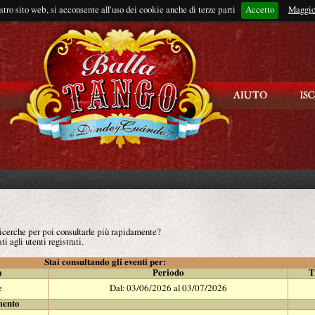
ostro sito web, si acconsente all'uso dei cookie anche di terze parti
Accetto
Rimani connes
Maggio
 ricerche per poi consultarle più rapidamente?
ti agli utenti registrati.
Stai consultando gli eventi per:
à
Periodo
T
e
Dal: 03/06/2026 al 03/07/2026
mento