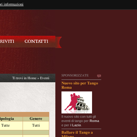
so?
ri informazioni
oppure
Iscriviti
SPONSORIZZATE
Ti trovi in
Home
»
Eventi
Nuovo sito per Tango
Roma
Il nuovo sito con tutti gli
ipologia
Genere
eventi di tango per
Roma
e per il
Lazio
.
Tutte
Tutti
Ballare il Tango a
Milano