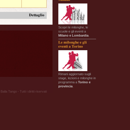
Dettaglio
Scopri le milonghe, le
scuole e gli eventi a
Milano e Lombardia
.
Le milonghe e gli
eventi a Torino
Rimani aggiornato sugli
stage, lezioni e milonghe in
programma a
Torino e
provincia
.
Balla Tango - Tutti i diritti riservati