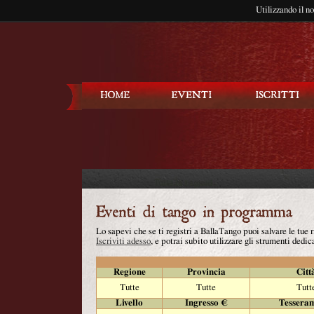
Utilizzando il n
Balla Tango
Lo sapevi che se ti registri a BallaTango puoi salvare le tue
Iscriviti adesso
, e potrai subito utilizzare gli strumenti dedica
Regione
Provincia
Citt
Tutte
Tutte
Tutt
Livello
Ingresso €
Tessera