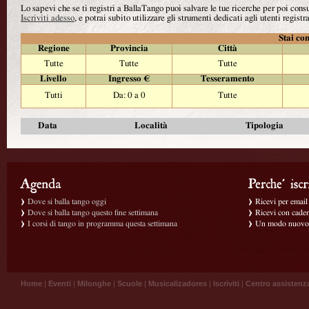
Lo sapevi che se ti registri a BallaTango puoi salvare le tue ricerche per poi con
Iscriviti adesso
, e potrai subito utilizzare gli strumenti dedicati agli utenti registra
Stai con
Regione
Provincia
Città
Tutte
Tutte
Tutte
Livello
Ingresso €
Tesseramento
Tutti
Da: 0 a 0
Tutte
Data
Località
Tipologia
Dove si balla tango oggi
Ricevi per email g
Dove si balla tango questo fine settimana
Ricevi con caden
I corsi di tango in programma questa settimana
Un modo nuovo p
Home
|
Eventi
|
Milonghe
|
Scuole
|
Musicalizadores
|
Iscriviti
|
Centro assistenz