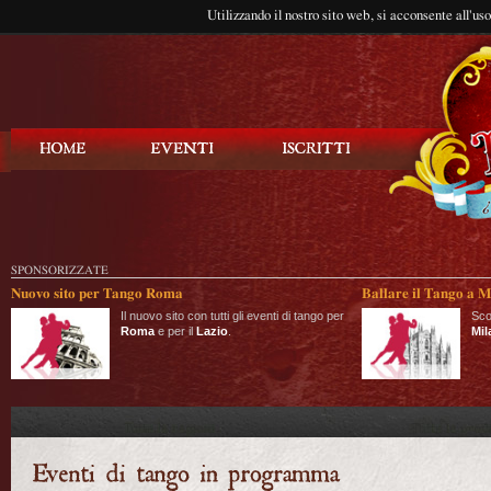
Utilizzando il nostro sito web, si acconsente all'us
Balla Tango
SPONSORIZZATE
Nuovo sito per Tango Roma
Ballare il Tango a M
Il nuovo sito con tutti gli eventi di tango per
Sco
Roma
e per il
Lazio
.
Mil